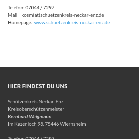
Telefon: 07044 / 7297
Mail: kosm(at)schuetzenkreis-neckar-enz.de
Homepage:
www.schuetzenkreis-neckar-enz.de
HIER FINDEST DU UNS
Schützenkreis Neckar-Enz
Kreisoberschützenmeister
Bernhard Weigmann
Im Kazenloch 98, 75446 Wiernsheim
Telefon: 07044 / 7297