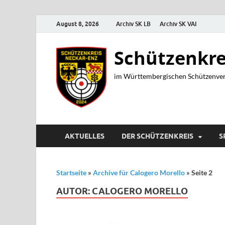
August 8, 2026
Archiv SK LB
Archiv SK VAI
Schützenkre
im Württembergischen Schützenver
AKTUELLES
DER SCHÜTZENKREIS
S
Startseite
»
Archive für Calogero Morello
»
Seite 2
AUTOR:
CALOGERO MORELLO