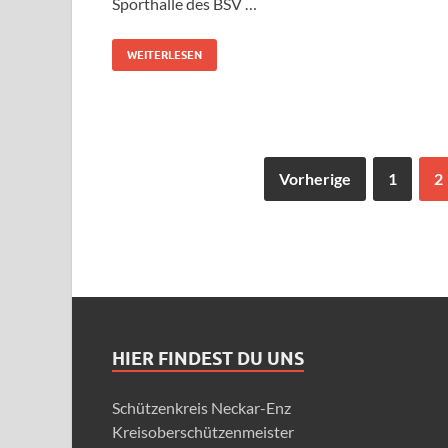
Sporthalle des BSV …
WEITERLESEN
Vorherige
1
2
HIER FINDEST DU UNS
Schützenkreis Neckar-Enz
Kreisoberschützenmeister