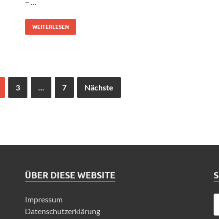
– …
WEITERLESEN
3
…
7
Nächste
ÜBER DIESE WEBSITE
Impressum
Datenschutzerklärung