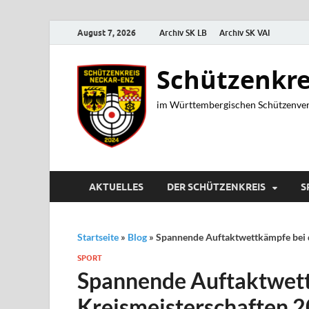
August 7, 2026
Archiv SK LB
Archiv SK VAI
Schützenkre
im Württembergischen Schützenver
AKTUELLES
DER SCHÜTZENKREIS
S
Startseite
»
Blog
»
Spannende Auftaktwettkämpfe bei 
SPORT
Spannende Auftaktwett
Kreismeisterschaften 